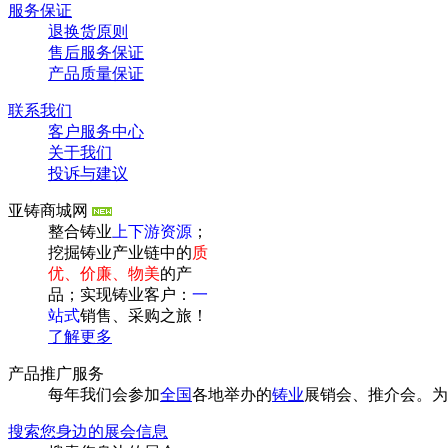
服务保证
退换货原则
售后服务保证
产品质量保证
联系我们
客户服务中心
关于我们
投诉与建议
亚铸商城网
整合铸业
上下游资源
；
挖掘铸业产业链中的
质
优、价廉、物美
的产
品；实现铸业客户：
一
站式
销售、采购之旅！
了解更多
产品推广服务
每年我们会参加
全国
各地举办的
铸业
展销会、推介会。为
搜索您身边的展会信息