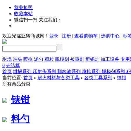
营业执照
收藏本站
微信扫一扫 关注我们：
欢迎光临亚铸商城网！
登录
|
注册
|
查看购物车
|
选购中心
|
标
坩埚
冲头
喷枪
汤勺
颗粒
脱模剂
被覆剂
熔铝炉
加工设备
专用
0
去结算
首页
坩埚系列
压射头系列
颗粒油系列
喷枪系列
脱模剂系列
当前位置:
首页
耐火材料与各类工具
各类工具系列
铗钳
>
>
>
所有商品分类
铗钳
料勺