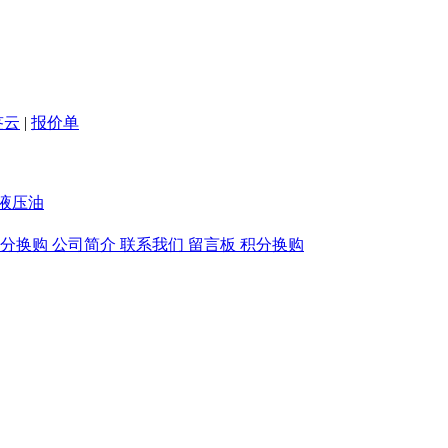
签云
|
报价单
液压油
积分换购
公司简介
联系我们
留言板
积分换购